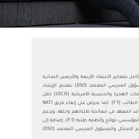
قيادة فريق الامتثال ويضمن التزام معهد NATI ESL الكامل بمعايير الاعتماد الأربعة والأربعين الصادرة
عن هيئة اعتماد برامج اللغة الإنجليزية (CEA). ويقوم المسؤول المدرسي المعتمد (DSO) بتقديم الإرشاد
للطلبة في ما يتعلق بشؤون الهجرة، ويجتمع مع دائرة خدمات الهجرة والجنسية الأمريكية (USCIS) خلال
الزيارات الميدانية، ويوفّر التواقيع الرسمية على وثائق تأشيرة الطالب (F-1). كما يحرص على إبقاء فريق NATI
طلبة (F-1) داخل الحرم، ويساعد المعهد في معالجة طلباتهم وحلها، ويدعم
المعهد أثناء زيارات (USCIS)، ويعمل على رفع مستوى الوعي المؤسسي بلوائح وأنظمة طلبة (F-1)، إضافة إلى
تمثيل المعهد وتقديم التواقيع اللازمة عند الحاجة. ويرفع مدير الامتثال والمسؤول المدرسي المعتمد (DSO)